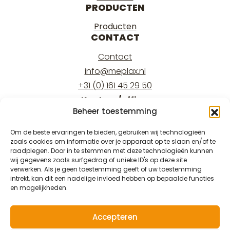
PRODUCTEN
Producten
CONTACT
Contact
info@meplax.nl
+31 (0) 161 45 29 50
Kantoor/office:
Beheer toestemming
Burgemeester Krollaan 17
5126 PT Gilze
Om de beste ervaringen te bieden, gebruiken wij technologieën
zoals cookies om informatie over je apparaat op te slaan en/of te
Magazijn/warehouse:
raadplegen. Door in te stemmen met deze technologieën kunnen
Burgemeester Krollaan 15
wij gegevens zoals surfgedrag of unieke ID's op deze site
verwerken. Als je geen toestemming geeft of uw toestemming
5126 PT Gilze
intrekt, kan dit een nadelige invloed hebben op bepaalde functies
en mogelijkheden.
Accepteren