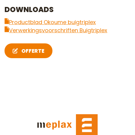
DOWNLOADS
Productblad Okoume buigtriplex
Verwerkingsvoorschriften Buigtriplex
OFFERTE