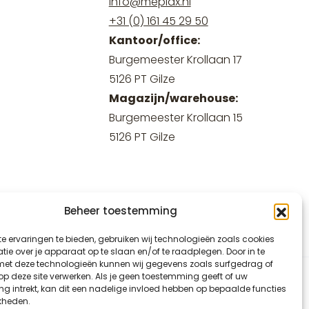
info@meplax.nl
+31 (0) 161 45 29 50
Kantoor/office:
Burgemeester Krollaan 17
5126 PT Gilze
Magazijn/warehouse:
Burgemeester Krollaan 15
5126 PT Gilze
Beheer toestemming
e ervaringen te bieden, gebruiken wij technologieën zoals cookies
ie over je apparaat op te slaan en/of te raadplegen. Door in te
t deze technologieën kunnen wij gegevens zoals surfgedrag of
 op deze site verwerken. Als je geen toestemming geeft of uw
g intrekt, kan dit een nadelige invloed hebben op bepaalde functies
kheden.