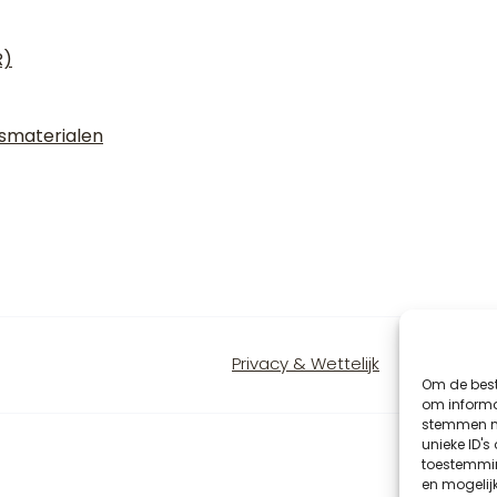
R)
gsmaterialen
Privacy & Wettelijk
Om de best
om informat
stemmen me
unieke ID's
toestemmin
en mogelij