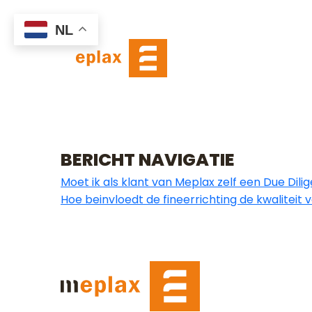
WAT IS D
NL
DEZE REL
ONS PL
KLANT VA
BERICHT NAVIGATIE
Moet ik als klant van Meplax zelf een Due Di
Hoe beinvloedt de fineerrichting de kwaliteit 