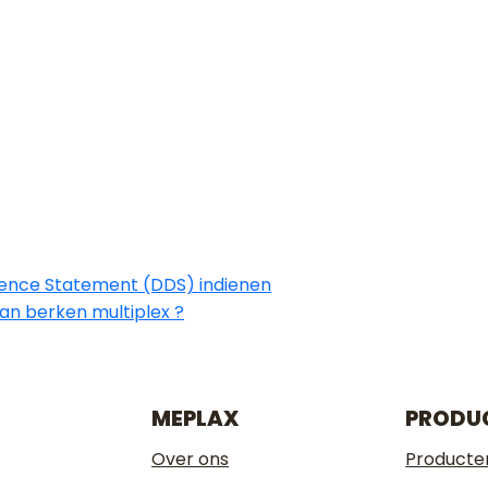
E EUDR EN W
EVANT VOOR M
AATMATERIAAL
OVER ONS
KENNISBANK
FAQ
CONT
N MEPLAX?
ligence Statement (DDS) indienen
van berken multiplex ?
MEPLAX
PRODU
Over ons
Producte