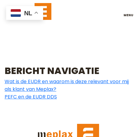
HOE BEINVLOEDT DE
NL
FINEERRICHTING DE
KWALITEIT VAN
BERKEN MULTIPLEX
?
BERICHT NAVIGATIE
Wat is de EUDR en waarom is deze relevant voor mij
als klant van Meplax?
PEFC en de EUDR DDS