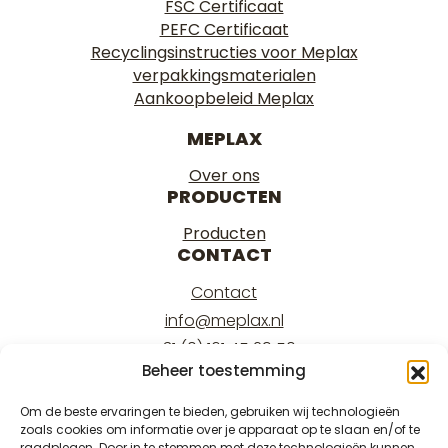
FSC Certificaat
PEFC Certificaat
Recyclingsinstructies voor Meplax
verpakkingsmaterialen
Aankoopbeleid Meplax
MEPLAX
Over ons
PRODUCTEN
Producten
CONTACT
Contact
info@meplax.nl
+31 (0) 161 45 29 50
Beheer toestemming
Kantoor/office:
Burgemeester Krollaan 17
Om de beste ervaringen te bieden, gebruiken wij technologieën
zoals cookies om informatie over je apparaat op te slaan en/of te
5126 PT Gilze
raadplegen. Door in te stemmen met deze technologieën kunnen