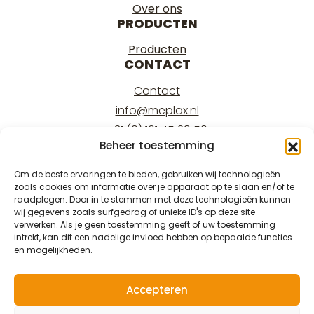
Over ons
PRODUCTEN
Producten
CONTACT
Contact
info@meplax.nl
+31 (0) 161 45 29 50
Beheer toestemming
Kantoor/office:
Burgemeester Krollaan 17
Om de beste ervaringen te bieden, gebruiken wij technologieën
zoals cookies om informatie over je apparaat op te slaan en/of te
5126 PT Gilze
raadplegen. Door in te stemmen met deze technologieën kunnen
Magazijn/warehouse:
wij gegevens zoals surfgedrag of unieke ID's op deze site
verwerken. Als je geen toestemming geeft of uw toestemming
Burgemeester Krollaan 15
intrekt, kan dit een nadelige invloed hebben op bepaalde functies
5126 PT Gilze
en mogelijkheden.
Accepteren