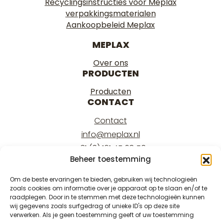
Recyclingsinstructies voor Meplax
verpakkingsmaterialen
Aankoopbeleid Meplax
MEPLAX
Over ons
PRODUCTEN
Producten
CONTACT
Contact
info@meplax.nl
+31 (0) 161 45 29 50
Beheer toestemming
Kantoor/office:
Burgemeester Krollaan 17
Om de beste ervaringen te bieden, gebruiken wij technologieën
zoals cookies om informatie over je apparaat op te slaan en/of te
5126 PT Gilze
raadplegen. Door in te stemmen met deze technologieën kunnen
Magazijn/warehouse:
wij gegevens zoals surfgedrag of unieke ID's op deze site
verwerken. Als je geen toestemming geeft of uw toestemming
Burgemeester Krollaan 15