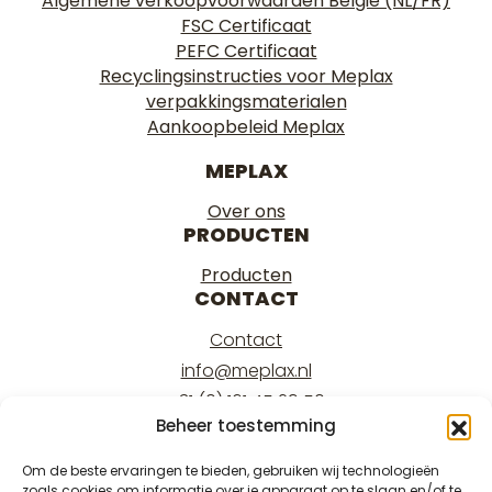
Algemene verkoopvoorwaarden Belgie (NL/FR)
FSC Certificaat
PEFC Certificaat
Recyclingsinstructies voor Meplax
verpakkingsmaterialen
Aankoopbeleid Meplax
MEPLAX
Over ons
PRODUCTEN
Producten
CONTACT
Contact
info@meplax.nl
+31 (0) 161 45 29 50
Beheer toestemming
Kantoor/office:
Burgemeester Krollaan 17
Om de beste ervaringen te bieden, gebruiken wij technologieën
zoals cookies om informatie over je apparaat op te slaan en/of te