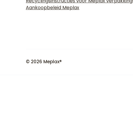
Recyclingsinstructies voor Meplax verpakkin
Aankoopbeleid Meplax
© 2026 Meplax®