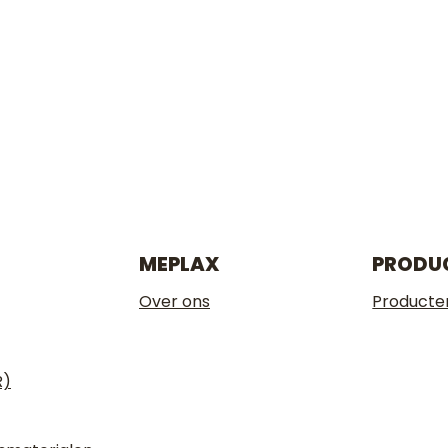
N BRINCKE
AATMATERIAAL
OVER ONS
KENNISBANK
FAQ
CONT
MEPLAX
PRODU
Over ons
Producte
R)