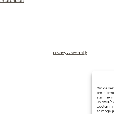
gsmaterialen
Privacy & Wettelijk
Om de best
om informat
stemmen me
unieke ID's
toestemmin
en mogelij