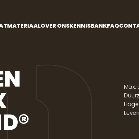
AATMATERIAAL
OVER ONS
KENNISBANK
FAQ
CONT
EN
Max. 
X
Duur
Hoge 
ND
®
Lever