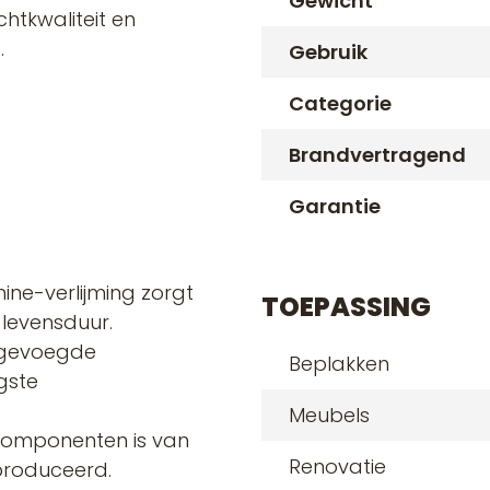
Gewicht
htkwaliteit en
.
Gebruik
Categorie
Brandvertragend
Garantie
ine-verlijming zorgt
TOEPASSING
 levensduur.
egevoegde
Beplakken
gste
Meubels
componenten is van
Renovatie
produceerd.