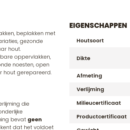
EIGENSCHAPPEN
 lakken, beplakken met
Houtsoort
ariaties, gezonde
ar hout.
htbare oppervlakken,
Dikte
zonde noesten, open
r hout gerepareerd.
Afmeting
Verlijming
Milieucertificaat
rlijming die
nderlijke
Productcertificaat
jming bevat
geen
ekent dat het voldoet