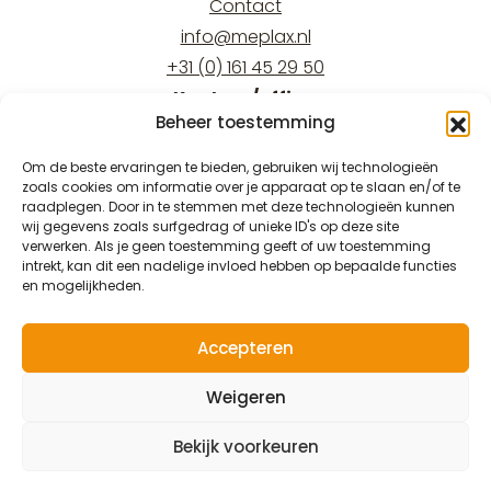
Contact
info@meplax.nl
+31 (0) 161 45 29 50
Kantoor/office:
Beheer toestemming
Burgemeester Krollaan 17
5126 PT Gilze
Om de beste ervaringen te bieden, gebruiken wij technologieën
zoals cookies om informatie over je apparaat op te slaan en/of te
Magazijn/warehouse:
raadplegen. Door in te stemmen met deze technologieën kunnen
Burgemeester Krollaan 15
wij gegevens zoals surfgedrag of unieke ID's op deze site
verwerken. Als je geen toestemming geeft of uw toestemming
5126 PT Gilze
intrekt, kan dit een nadelige invloed hebben op bepaalde functies
en mogelijkheden.
Accepteren
© 2026 Meplax®
Weigeren
Privacy & Wettelijk
Bekijk voorkeuren