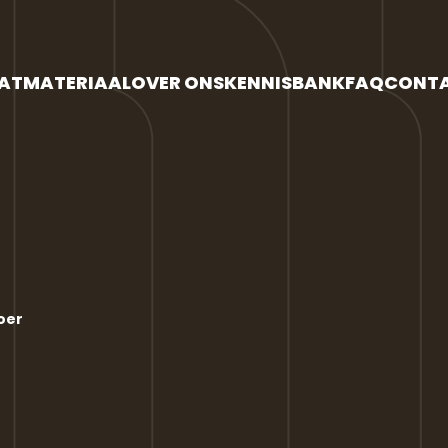
AATMATERIAAL
OVER ONS
KENNISBANK
FAQ
CONT
loer