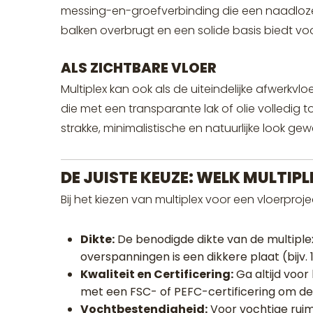
messing-en-groefverbinding die een naadloze 
balken overbrugt en een solide basis biedt vo
ALS ZICHTBARE VLOER
Multiplex kan ook als de uiteindelijke afwerkvl
die met een transparante lak of olie volledig 
strakke, minimalistische en natuurlijke look g
DE JUISTE KEUZE: WELK MULTI
Bij het kiezen van multiplex voor een vloerproj
Dikte:
De benodigde dikte van de multiplex
overspanningen is een dikkere plaat (bij
Kwaliteit en Certificering:
Ga altijd voo
met een FSC- of PEFC-certificering om d
Vochtbestendigheid:
Voor vochtige ruim