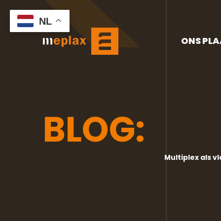
NL
ONS PL
BLOG:
Multiplex als v