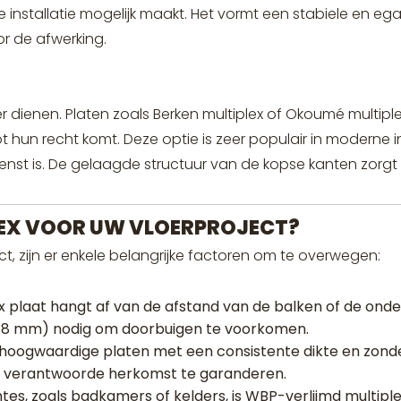
installatie mogelijk maakt. Het vormt een stabiele en e
or de afwerking.
oer dienen. Platen zoals Berken multiplex of Okoumé multiple
tot hun recht komt. Deze optie is zeer populair in moderne
ewenst is. De gelaagde structuur van de kopse kanten zorgt
PLEX VOOR UW VLOERPROJECT?
ect, zijn er enkele belangrijke factoren om te overwegen:
 plaat hangt af van de afstand van de balken of de onde
v. 18 mm) nodig om doorbuigen te voorkomen.
r hoogwaardige platen met een consistente dikte en zond
e verantwoorde herkomst te garanderen.
tes, zoals badkamers of kelders, is WBP-verlijmd multipl