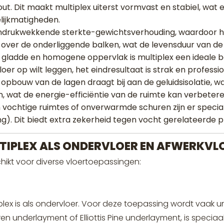
out. Dit maakt multiplex uiterst vormvast en stabiel, wat 
lijkmatigheden.
 indrukwekkende sterkte-gewichtsverhouding, waardoor h
g over de onderliggende balken, wat de levensduur van de
gladde en homogene oppervlak is multiplex een ideale bas
loer op wilt leggen, het eindresultaat is strak en professio
opbouw van de lagen draagt bij aan de geluidsisolatie, w
 wat de energie-efficiëntie van de ruimte kan verbetere
n vochtige ruimtes of onverwarmde schuren zijn er speci
ng). Dit biedt extra zekerheid tegen vocht gerelateerde 
LTIPLEX ALS ONDERVLOER EN AFWERKVL
hikt voor diverse vloertoepassingen:
x is als ondervloer. Voor deze toepassing wordt vaak un
ren underlayment of Elliottis Pine underlayment, is speci