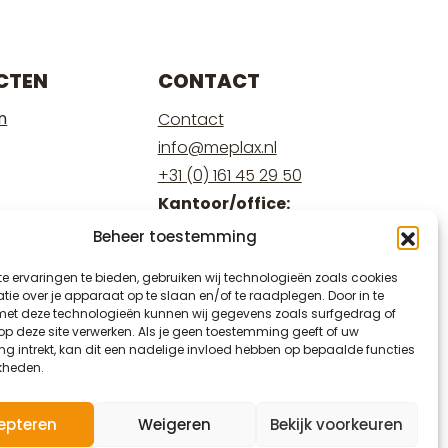
CTEN
CONTACT
n
Contact
info@meplax.nl
+31 (0) 161 45 29 50
Kantoor/office:
Burgemeester Krollaan 17
Beheer toestemming
5126 PT Gilze
e ervaringen te bieden, gebruiken wij technologieën zoals cookies
Magazijn/warehouse:
ie over je apparaat op te slaan en/of te raadplegen. Door in te
Burgemeester Krollaan 15
t deze technologieën kunnen wij gegevens zoals surfgedrag of
 op deze site verwerken. Als je geen toestemming geeft of uw
5126 PT Gilze
g intrekt, kan dit een nadelige invloed hebben op bepaalde functies
kheden.
epteren
Weigeren
Bekijk voorkeuren