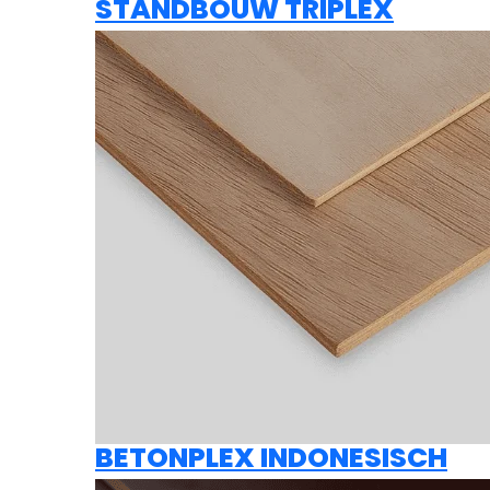
STANDBOUW TRIPLEX
BETONPLEX INDONESISCH