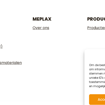
MEPLAX
PRODU
Over ons
Producte
R)
gsmaterialen
Om de best
om informat
stemmen me
unieke ID's
toestemmin
en mogelij
Acc