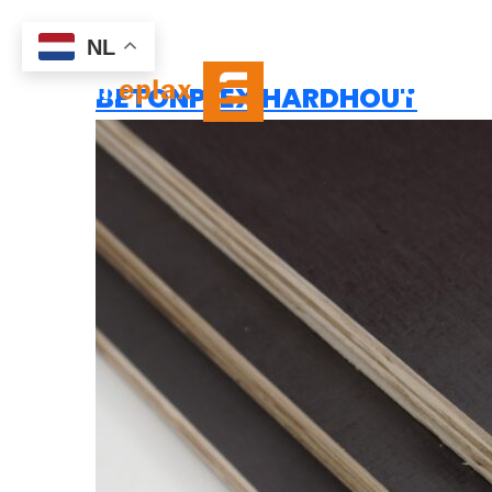
HARDWO
NL
ONS PL
BETONPLEX HARDHOUT