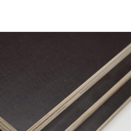
OD
AATMATERIAAL
OVER ONS
KENNISBANK
FAQ
CONT