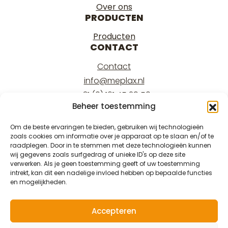
Over ons
PRODUCTEN
Producten
CONTACT
Contact
info@meplax.nl
+31 (0) 161 45 29 50
Beheer toestemming
Kantoor/office:
Burgemeester Krollaan 17
Om de beste ervaringen te bieden, gebruiken wij technologieën
zoals cookies om informatie over je apparaat op te slaan en/of te
5126 PT Gilze
raadplegen. Door in te stemmen met deze technologieën kunnen
Magazijn/warehouse:
wij gegevens zoals surfgedrag of unieke ID's op deze site
verwerken. Als je geen toestemming geeft of uw toestemming
Burgemeester Krollaan 15
intrekt, kan dit een nadelige invloed hebben op bepaalde functies
5126 PT Gilze
en mogelijkheden.
Accepteren