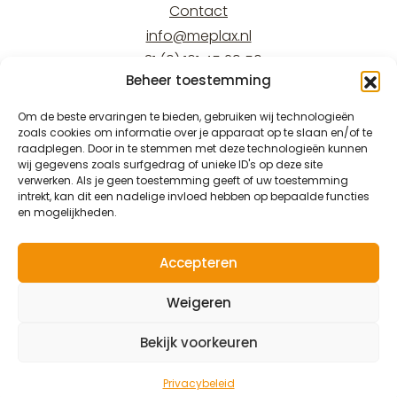
Contact
info@meplax.nl
+31 (0) 161 45 29 50
Beheer toestemming
Kantoor/office:
Burgemeester Krollaan 17
Om de beste ervaringen te bieden, gebruiken wij technologieën
zoals cookies om informatie over je apparaat op te slaan en/of te
5126 PT Gilze
raadplegen. Door in te stemmen met deze technologieën kunnen
Magazijn/warehouse:
wij gegevens zoals surfgedrag of unieke ID's op deze site
verwerken. Als je geen toestemming geeft of uw toestemming
Burgemeester Krollaan 15
intrekt, kan dit een nadelige invloed hebben op bepaalde functies
5126 PT Gilze
en mogelijkheden.
Accepteren
Weigeren
© 2026 Meplax®
Privacy & Wettelijk
Bekijk voorkeuren
Privacybeleid