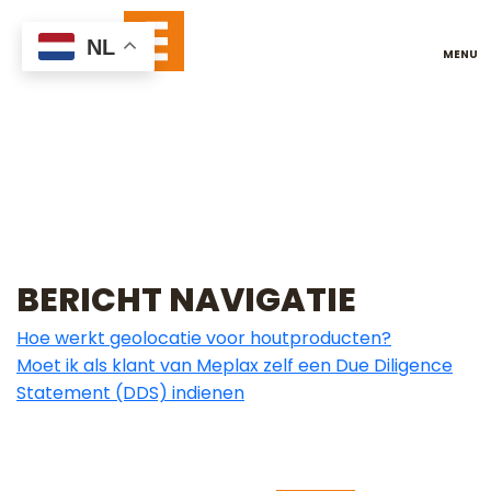
WELKE INFORMATIE
NL
MOET IK
VERZAMELEN OVER
DE PRODUCTEN DIE
IK VAN MEPLAX
KOOP?
BERICHT NAVIGATIE
Hoe werkt geolocatie voor houtproducten?
Moet ik als klant van Meplax zelf een Due Diligence
Statement (DDS) indienen