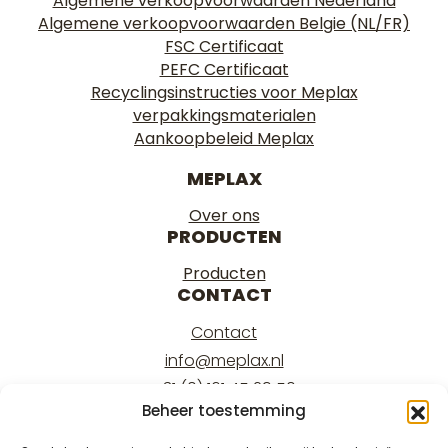
Algemene verkoopvoorwaarden Nederland
Algemene verkoopvoorwaarden Belgie (NL/FR)
FSC Certificaat
PEFC Certificaat
Recyclingsinstructies voor Meplax
verpakkingsmaterialen
Aankoopbeleid Meplax
MEPLAX
Over ons
PRODUCTEN
Producten
CONTACT
Contact
info@meplax.nl
+31 (0) 161 45 29 50
Beheer toestemming
Kantoor/office:
Burgemeester Krollaan 17