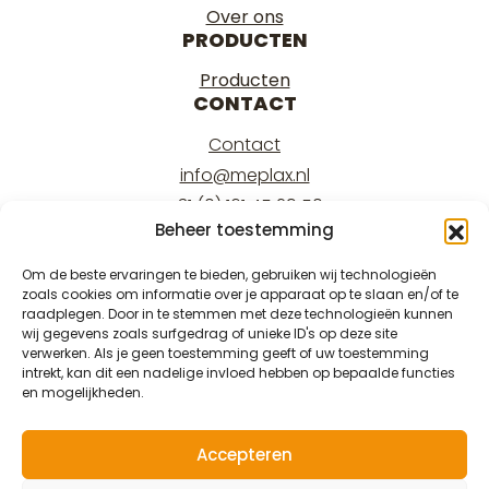
Over ons
PRODUCTEN
Producten
CONTACT
Contact
info@meplax.nl
+31 (0) 161 45 29 50
Beheer toestemming
Kantoor/office:
Burgemeester Krollaan 17
Om de beste ervaringen te bieden, gebruiken wij technologieën
zoals cookies om informatie over je apparaat op te slaan en/of te
5126 PT Gilze
raadplegen. Door in te stemmen met deze technologieën kunnen
Magazijn/warehouse:
wij gegevens zoals surfgedrag of unieke ID's op deze site
verwerken. Als je geen toestemming geeft of uw toestemming
Burgemeester Krollaan 15
intrekt, kan dit een nadelige invloed hebben op bepaalde functies
5126 PT Gilze
en mogelijkheden.
Accepteren