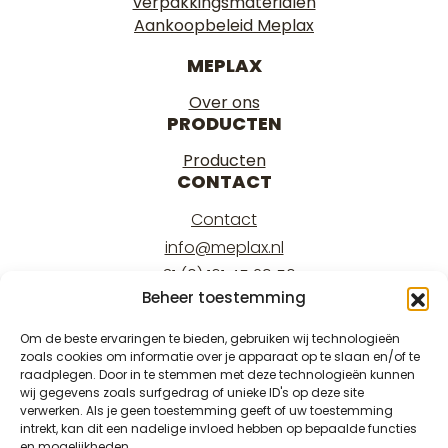
verpakkingsmaterialen
Aankoopbeleid Meplax
MEPLAX
Over ons
PRODUCTEN
Producten
CONTACT
Contact
info@meplax.nl
+31 (0) 161 45 29 50
Beheer toestemming
Kantoor/office:
Burgemeester Krollaan 17
Om de beste ervaringen te bieden, gebruiken wij technologieën
zoals cookies om informatie over je apparaat op te slaan en/of te
5126 PT Gilze
raadplegen. Door in te stemmen met deze technologieën kunnen
Magazijn/warehouse:
wij gegevens zoals surfgedrag of unieke ID's op deze site
verwerken. Als je geen toestemming geeft of uw toestemming
Burgemeester Krollaan 15
intrekt, kan dit een nadelige invloed hebben op bepaalde functies
5126 PT Gilze
en mogelijkheden.