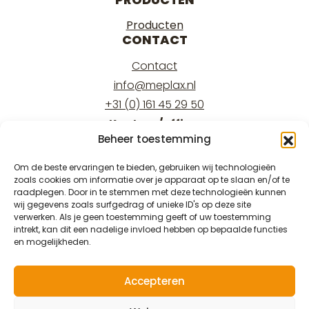
Producten
CONTACT
Contact
info@meplax.nl
+31 (0) 161 45 29 50
Kantoor/office:
Beheer toestemming
Burgemeester Krollaan 17
5126 PT Gilze
Om de beste ervaringen te bieden, gebruiken wij technologieën
zoals cookies om informatie over je apparaat op te slaan en/of te
Magazijn/warehouse:
raadplegen. Door in te stemmen met deze technologieën kunnen
Burgemeester Krollaan 15
wij gegevens zoals surfgedrag of unieke ID's op deze site
verwerken. Als je geen toestemming geeft of uw toestemming
5126 PT Gilze
intrekt, kan dit een nadelige invloed hebben op bepaalde functies
en mogelijkheden.
Accepteren
© 2026 Meplax®