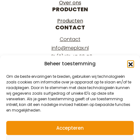
Over ons
PRODUCTEN
Producten
CONTACT
Contact
info@meplax.nl
+31 (0) 161 45 29 50
Beheer toestemming
Kantoor/office:
Burgemeester Krollaan 17
Om de beste ervaringen te bieden, gebruiken wij technologieën
zoals cookies om informatie over je apparaat op te slaan en/of te
5126 PT Gilze
raadplegen. Door in te stemmen met deze technologieën kunnen
Magazijn/warehouse:
wij gegevens zoals surfgedrag of unieke ID's op deze site
verwerken. Als je geen toestemming geeft of uw toestemming
Burgemeester Krollaan 15
intrekt, kan dit een nadelige invloed hebben op bepaalde functies
5126 PT Gilze
en mogelijkheden.
Accepteren