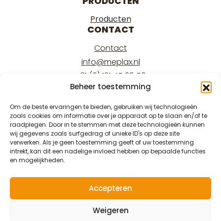
PRODUCTEN
Producten
CONTACT
Contact
info@meplax.nl
+31 (0) 161 45 29 50
Beheer toestemming
Kantoor/office:
Burgemeester Krollaan 17
Om de beste ervaringen te bieden, gebruiken wij technologieën
zoals cookies om informatie over je apparaat op te slaan en/of te
5126 PT Gilze
raadplegen. Door in te stemmen met deze technologieën kunnen
Magazijn/warehouse:
wij gegevens zoals surfgedrag of unieke ID's op deze site
verwerken. Als je geen toestemming geeft of uw toestemming
Burgemeester Krollaan 15
intrekt, kan dit een nadelige invloed hebben op bepaalde functies
5126 PT Gilze
en mogelijkheden.
Accepteren
Weigeren
© 2026 Meplax®