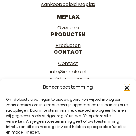
Aankoopbeleid Meplax
MEPLAX
Over ons
PRODUCTEN
Producten
CONTACT
Contact
info@meplax.nl
+31 (0) 161 45 29 50
Beheer toestemming
Kantoor/office:
Burgemeester Krollaan 17
Om de beste ervaringen te bieden, gebruiken wij technologieën
5126 PT Gilze
zoals cookies om informatie over je apparaat op te slaan en/of te
raadplegen. Door in te stemmen met deze technologieën kunnen
Magazijn/warehouse:
wij gegevens zoals surfgedrag of unieke ID's op deze site
verwerken. Als je geen toestemming geeft of uw toestemming
Burgemeester Krollaan 15
intrekt, kan dit een nadelige invloed hebben op bepaalde functies
5126 PT Gilze
en mogelijkheden.