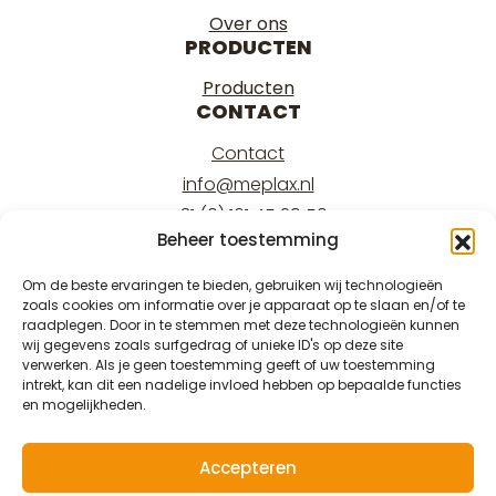
Over ons
PRODUCTEN
Producten
CONTACT
Contact
info@meplax.nl
+31 (0) 161 45 29 50
Beheer toestemming
Kantoor/office:
Burgemeester Krollaan 17
Om de beste ervaringen te bieden, gebruiken wij technologieën
zoals cookies om informatie over je apparaat op te slaan en/of te
5126 PT Gilze
raadplegen. Door in te stemmen met deze technologieën kunnen
Magazijn/warehouse:
wij gegevens zoals surfgedrag of unieke ID's op deze site
verwerken. Als je geen toestemming geeft of uw toestemming
Burgemeester Krollaan 15
intrekt, kan dit een nadelige invloed hebben op bepaalde functies
5126 PT Gilze
en mogelijkheden.
Accepteren