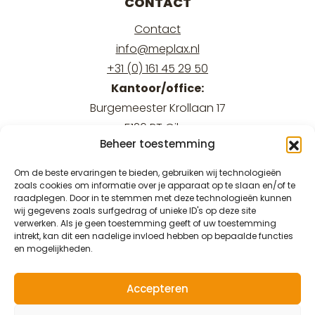
CONTACT
Contact
info@meplax.nl
+31 (0) 161 45 29 50
Kantoor/office:
Burgemeester Krollaan 17
5126 PT Gilze
Beheer toestemming
Magazijn/warehouse:
Burgemeester Krollaan 15
Om de beste ervaringen te bieden, gebruiken wij technologieën
5126 PT Gilze
zoals cookies om informatie over je apparaat op te slaan en/of te
raadplegen. Door in te stemmen met deze technologieën kunnen
wij gegevens zoals surfgedrag of unieke ID's op deze site
verwerken. Als je geen toestemming geeft of uw toestemming
intrekt, kan dit een nadelige invloed hebben op bepaalde functies
en mogelijkheden.
© 2026 Meplax®
Accepteren
Privacy & Wettelijk