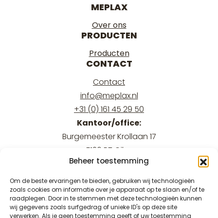
MEPLAX
Over ons
PRODUCTEN
Producten
CONTACT
Contact
info@meplax.nl
+31 (0) 161 45 29 50
Kantoor/office:
Burgemeester Krollaan 17
5126 PT Gilze
Beheer toestemming
Magazijn/warehouse:
Burgemeester Krollaan 15
Om de beste ervaringen te bieden, gebruiken wij technologieën
zoals cookies om informatie over je apparaat op te slaan en/of te
5126 PT Gilze
raadplegen. Door in te stemmen met deze technologieën kunnen
wij gegevens zoals surfgedrag of unieke ID's op deze site
verwerken. Als je geen toestemming geeft of uw toestemming