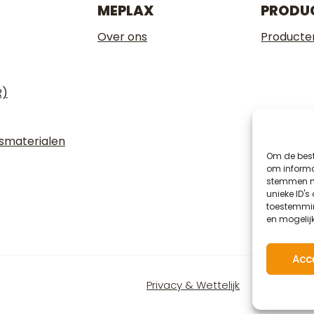
MEPLAX
PRODU
Over ons
Producte
R)
gsmaterialen
Om de best
om informat
stemmen me
unieke ID's
toestemmin
en mogelij
Acc
Privacy & Wettelijk