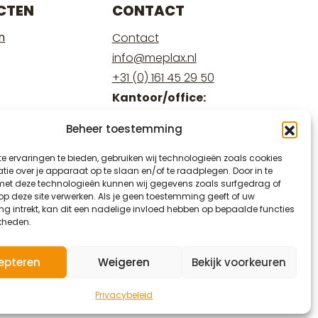
CTEN
CONTACT
n
Contact
info@meplax.nl
+31 (0) 161 45 29 50
Kantoor/office:
Burgemeester Krollaan 17
Beheer toestemming
5126 PT Gilze
Magazijn/warehouse:
e ervaringen te bieden, gebruiken wij technologieën zoals cookies
ie over je apparaat op te slaan en/of te raadplegen. Door in te
Burgemeester Krollaan 15
t deze technologieën kunnen wij gegevens zoals surfgedrag of
5126 PT Gilze
 op deze site verwerken. Als je geen toestemming geeft of uw
g intrekt, kan dit een nadelige invloed hebben op bepaalde functies
kheden.
epteren
Weigeren
Bekijk voorkeuren
Privacybeleid