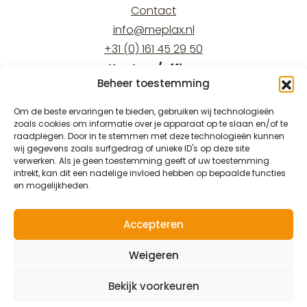
Contact
info@meplax.nl
+31 (0) 161 45 29 50
Kantoor/office:
Beheer toestemming
Burgemeester Krollaan 17
5126 PT Gilze
Om de beste ervaringen te bieden, gebruiken wij technologieën
zoals cookies om informatie over je apparaat op te slaan en/of te
Magazijn/warehouse:
raadplegen. Door in te stemmen met deze technologieën kunnen
Burgemeester Krollaan 15
wij gegevens zoals surfgedrag of unieke ID's op deze site
verwerken. Als je geen toestemming geeft of uw toestemming
5126 PT Gilze
intrekt, kan dit een nadelige invloed hebben op bepaalde functies
en mogelijkheden.
Accepteren
© 2026 Meplax®
Weigeren
Privacy & Wettelijk
Bekijk voorkeuren