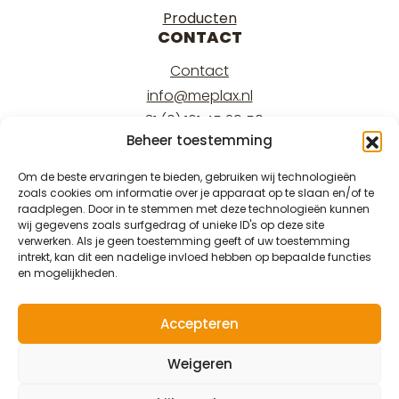
Producten
CONTACT
Contact
info@meplax.nl
+31 (0) 161 45 29 50
Beheer toestemming
Kantoor/office:
Burgemeester Krollaan 17
Om de beste ervaringen te bieden, gebruiken wij technologieën
zoals cookies om informatie over je apparaat op te slaan en/of te
5126 PT Gilze
raadplegen. Door in te stemmen met deze technologieën kunnen
Magazijn/warehouse:
wij gegevens zoals surfgedrag of unieke ID's op deze site
verwerken. Als je geen toestemming geeft of uw toestemming
Burgemeester Krollaan 15
intrekt, kan dit een nadelige invloed hebben op bepaalde functies
5126 PT Gilze
en mogelijkheden.
Accepteren
Weigeren
© 2026 Meplax®