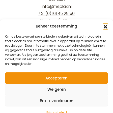
info@meplax.nl
+31 (0) 161 45 29 50
Kantoor/office:
Beheer toestemming
Burgemeester Krollaan 17
5126 PT Gilze
Om de beste ervaringen te bieden, gebruiken wij technologieën
zoals cookies om informatie over je apparaat op te slaan en/of te
Magazijn/warehouse:
raadplegen. Door in te stemmen met deze technologieën kunnen
Burgemeester Krollaan 15
wij gegevens zoals surfgedrag of unieke ID's op deze site
verwerken. Als je geen toestemming geeft of uw toestemming
5126 PT Gilze
intrekt, kan dit een nadelige invloed hebben op bepaalde functies
en mogelijkheden.
Accepteren
© 2026 Meplax®
Weigeren
Privacy & Wettelijk
Bekijk voorkeuren
Privacybeleid