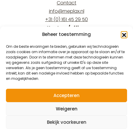
Contact
info@meplax.nl
+31 (0) 161 45 29 50
Kantoor/office:
Beheer toestemming
Burgemeester Krollaan 17
5126 PT Gilze
Om de beste ervaringen te bieden, gebruiken wij technologieën
zoals cookies om informatie over je apparaat op te slaan en/of te
Magazijn/warehouse:
raadplegen. Door in te stemmen met deze technologieën kunnen
Burgemeester Krollaan 15
wij gegevens zoals surfgedrag of unieke ID's op deze site
verwerken. Als je geen toestemming geeft of uw toestemming
5126 PT Gilze
intrekt, kan dit een nadelige invloed hebben op bepaalde functies
en mogelijkheden.
Accepteren
© 2026 Meplax®
Weigeren
Privacy & Wettelijk
Bekijk voorkeuren