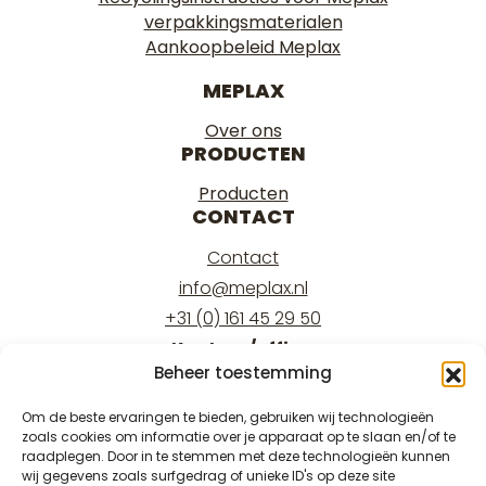
verpakkingsmaterialen
Aankoopbeleid Meplax
MEPLAX
Over ons
PRODUCTEN
Producten
CONTACT
Contact
info@meplax.nl
+31 (0) 161 45 29 50
Kantoor/office:
Beheer toestemming
Burgemeester Krollaan 17
5126 PT Gilze
Om de beste ervaringen te bieden, gebruiken wij technologieën
zoals cookies om informatie over je apparaat op te slaan en/of te
Magazijn/warehouse:
raadplegen. Door in te stemmen met deze technologieën kunnen
Burgemeester Krollaan 15
wij gegevens zoals surfgedrag of unieke ID's op deze site