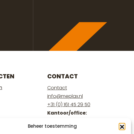
CTEN
CONTACT
n
Contact
info@meplax.nl
+31 (0) 161 45 29 50
Kantoor/office:
Burgemeester Krollaan 17
Beheer toestemming
5126 PT Gilze