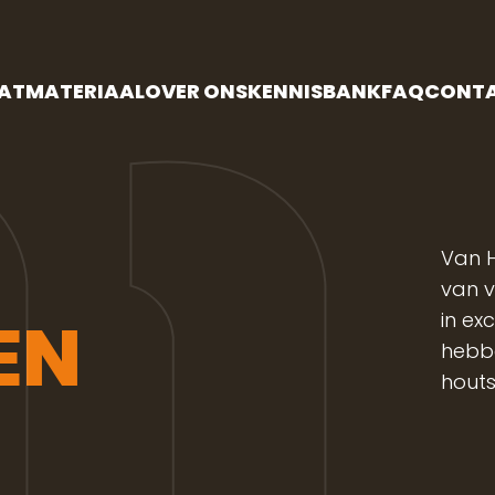
AATMATERIAAL
OVER ONS
KENNISBANK
FAQ
CONT
Van H
van 
EN
in ex
hebbe
houts