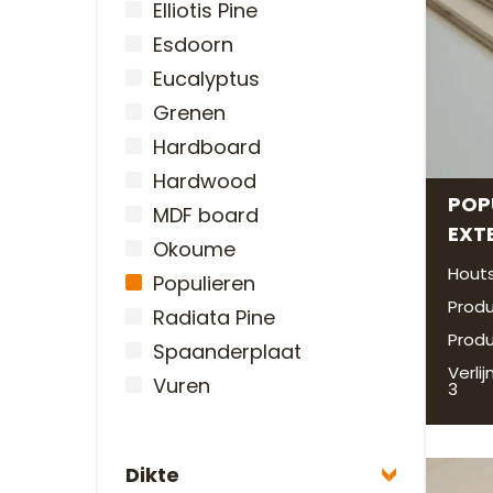
Elliotis Pine
Esdoorn
Eucalyptus
Grenen
Hardboard
Hardwood
POP
MDF board
EXT
Okoume
Houts
Populieren
Produ
Radiata Pine
Produ
Spaanderplaat
Verlij
Vuren
3
Dikte