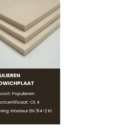
ULIEREN
DWICHPLAAT
oort: Populieren
ctcertificaat: CE 4
ming: Interieur EN 314-2 Kl.