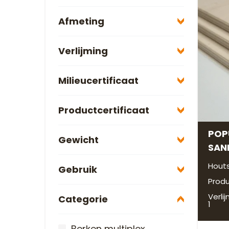
Afmeting
Verlijming
Milieucertificaat
Productcertificaat
POP
Gewicht
SAN
Houts
Gebruik
Produ
Verlij
Categorie
1
Berken multiplex